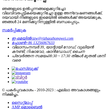
ഞങ്ങളുടെ ഉൽപ്പന്നങ്ങളെക്കുറിച്ചോ
വിലവിവരപ്പട്ടികയെക്കുറിച്ചോ ഉള്ള അന്വേഷണങ്ങൾക്ക്,
ദയവായി നിങ്ങളുടെ ഇമെയിൽ ഞങ്ങൾക്ക് അയയ്ക്കുക,
ഞങ്ങൾ 24 മണിക്കൂറിനുള്ളിൽ ബന്ധപ്പെടും.
സമർപ്പിക്കുക
ഇ-മെയിൽ
rzzw@rizhaozhongwei.com
ഫോൺ
+86 13256067633
വിലാസം
നമ്പർ 39, യാന്റായി റോഡ്, വുലിയൻ
കൗണ്ടി, റിഷാവോ, ഷാൻഡോംഗ്, ചൈന
പ്രവർത്തന സമയം
08:30 ~ 17:30 തിങ്കൾ മുതൽ ശനി
വരെ
© പകർപ്പവകാശം - 2010-2023 : എല്ലാ അവകാശങ്ങളും
നിക്ഷിപ്തം.
സൈറ്റ്മാപ്പ്
AMP മൊബൈൽ