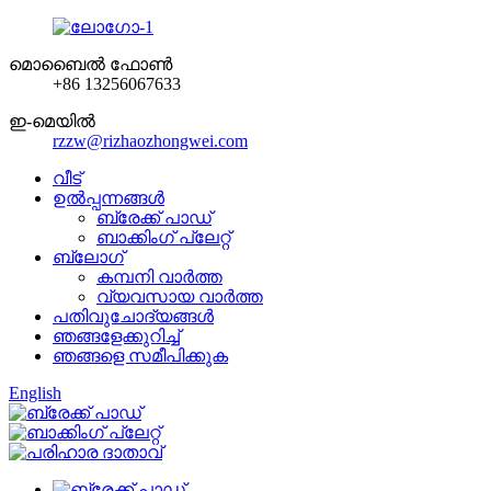
മൊബൈൽ ഫോൺ
+86 13256067633
ഇ-മെയിൽ
rzzw@rizhaozhongwei.com
വീട്
ഉൽപ്പന്നങ്ങൾ
ബ്രേക്ക് പാഡ്
ബാക്കിംഗ് പ്ലേറ്റ്
ബ്ലോഗ്
കമ്പനി വാർത്ത
വ്യവസായ വാർത്ത
പതിവുചോദ്യങ്ങൾ
ഞങ്ങളേക്കുറിച്ച്
ഞങ്ങളെ സമീപിക്കുക
English