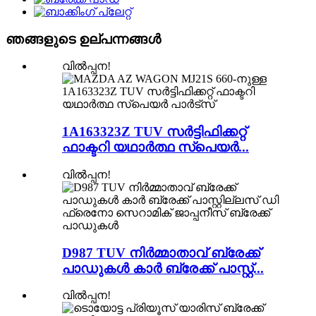
ഞങ്ങളുടെ ഉല്പന്നങ്ങൾ
വിൽപ്പന!
1A163323Z TUV സർട്ടിഫിക്കറ്റ്
ഫാക്ടറി യഥാർത്ഥ സ്പെയർ...
വിൽപ്പന!
D987 TUV നിർമ്മാതാവ് ബ്രേക്ക്
പാഡുകൾ കാർ ബ്രേക്ക് പാസ്റ്റ്...
വിൽപ്പന!