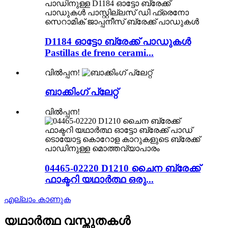
D1184 ഓട്ടോ ബ്രേക്ക് പാഡുകൾ
Pastillas de freno cerami...
വിൽപ്പന!
ബാക്കിംഗ് പ്ലേറ്റ്
വിൽപ്പന!
04465-02220 D1210 ചൈന ബ്രേക്ക്
ഫാക്ടറി യഥാർത്ഥ ഒരു...
എല്ലാം കാണുക
യഥാർത്ഥ വസ്തുതകൾ