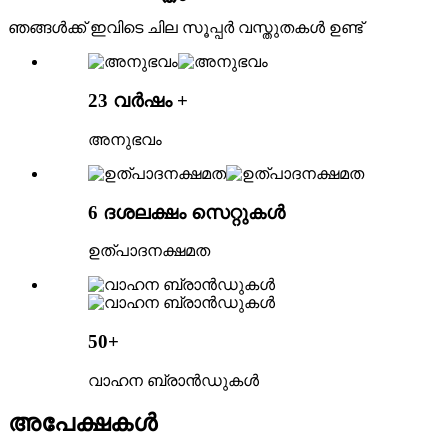
ഞങ്ങൾക്ക് ഇവിടെ ചില സൂപ്പർ വസ്തുതകൾ ഉണ്ട്
23 വർഷം +
അനുഭവം
6 ദശലക്ഷം സെറ്റുകൾ
ഉത്പാദനക്ഷമത
50+
വാഹന ബ്രാൻഡുകൾ
അപേക്ഷകൾ